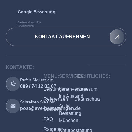
Google Bewertung
Basierend auf 122+
Bewertungen
KONTAKT AUFNEHMEN
KONTAKTE:
MENU:
SERVICES:
RECHTLICHES:
Rufen Sie uns an:
089 / 74 12 03 07
Leistungen
Urnenversand
Impressum
ins Ausland
Referenzen
Datenschutz
Schreiben Sie uns:
Stille
post@ave-bestattungen.de
Standort
Bestattung
FAQ
München
Ratgeber
Naturbestattung