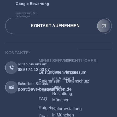
Google Bewertung
Basierend auf 122+
Bewertungen
KONTAKT AUFNEHMEN
KONTAKTE:
MENU:
SERVICES:
RECHTLICHES:
Rufen Sie uns an:
089 / 74 12 03 07
Leistungen
Urnenversand
Impressum
ins Ausland
Referenzen
Datenschutz
Schreiben Sie uns:
Stille
post@ave-bestattungen.de
Standort
Bestattung
FAQ
München
Ratgeber
Naturbestattung
in München
Über