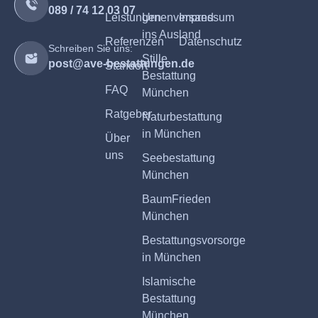
089 / 74 12 03 07
Leistungen
Urnenversand
Impressum
ins Ausland
Referenzen
Datenschutz
Schreiben Sie uns:
Stille
post@ave-bestattungen.de
Standort
Bestattung
FAQ
München
Ratgeber
Naturbestattung
in München
Über
uns
Seebestattung
München
BaumFrieden
München
Bestattungsvorsorge
in München
Islamische
Bestattung
München