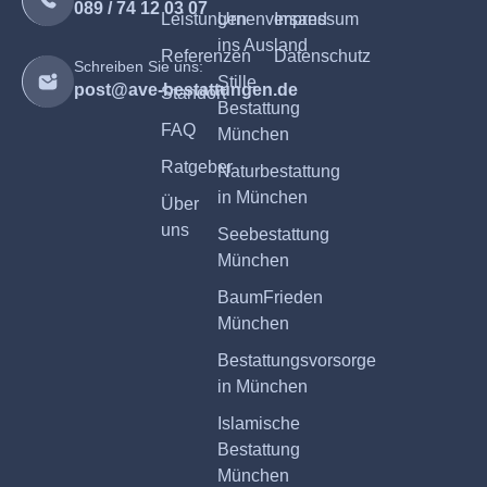
089 / 74 12 03 07
Leistungen
Urnenversand
Impressum
ins Ausland
Referenzen
Datenschutz
Schreiben Sie uns:
Stille
post@ave-bestattungen.de
Standort
Bestattung
FAQ
München
Ratgeber
Naturbestattung
in München
Über
uns
Seebestattung
München
BaumFrieden
München
Bestattungsvorsorge
in München
Islamische
Bestattung
München