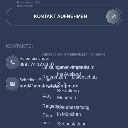
Basierend auf 122+
Bewertungen
KONTAKT AUFNEHMEN
KONTAKTE:
MENU:
SERVICES:
RECHTLICHES:
Rufen Sie uns an:
089 / 74 12 03 07
Leistungen
Urnenversand
Impressum
ins Ausland
Referenzen
Datenschutz
Schreiben Sie uns:
Stille
post@ave-bestattungen.de
Standort
Bestattung
FAQ
München
Ratgeber
Naturbestattung
in München
Über
uns
Seebestattung