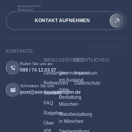
Basierend auf 122+
Bewertungen
KONTAKT AUFNEHMEN
KONTAKTE:
MENU:
SERVICES:
RECHTLICHES:
Rufen Sie uns an:
089 / 74 12 03 07
Leistungen
Urnenversand
Impressum
ins Ausland
Referenzen
Datenschutz
Schreiben Sie uns:
Stille
post@ave-bestattungen.de
Standort
Bestattung
FAQ
München
Ratgeber
Naturbestattung
in München
Über
uns
Seebestattung